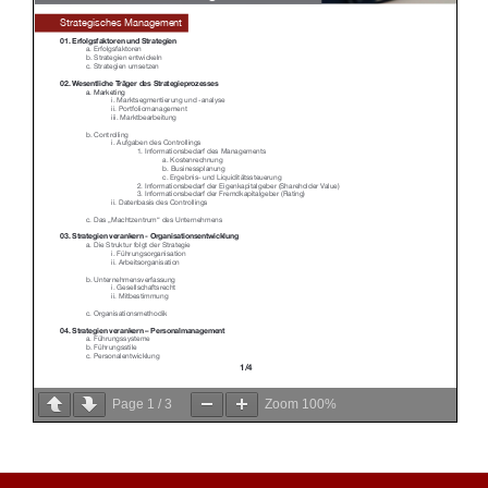
Page
1
/
3
Zoom
100%